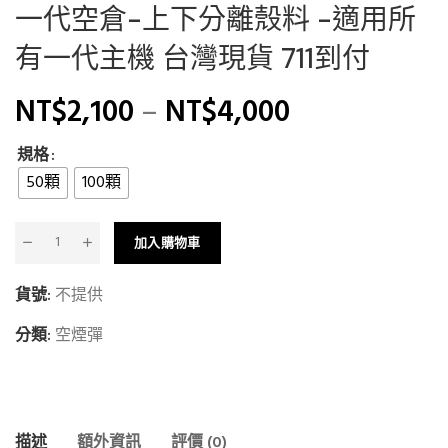
一代空倉-上下分離殼料 -適用所
有一代主機 台灣現貨 711到付
NT$
2,100
–
NT$
4,000
規格
50顆
100顆
加入購物車
貨號:
不提供
分類:
空煙彈
描述
額外資訊
評價 (0)