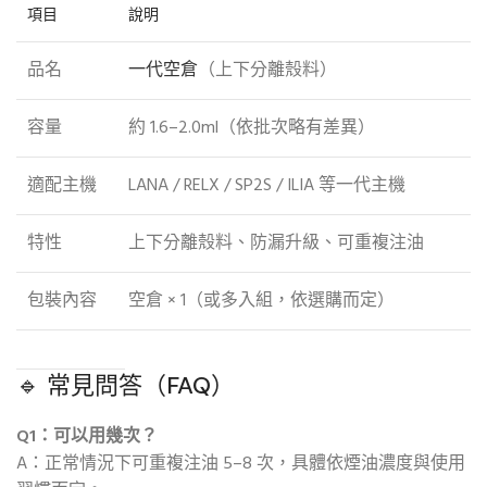
項目
說明
品名
一代空倉
（上下分離殼料）
容量
約 1.6–2.0ml（依批次略有差異）
適配主機
LANA / RELX / SP2S / ILIA 等一代主機
特性
上下分離殼料、防漏升級、可重複注油
包裝內容
空倉 × 1（或多入組，依選購而定）
🔹 常見問答（FAQ）
Q1：可以用幾次？
A：正常情況下可重複注油 5–8 次，具體依煙油濃度與使用