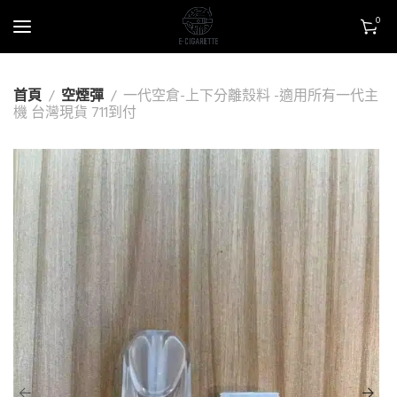
0
首頁
空煙彈
一代空倉-上下分離殼料 -適用所有一代主
機 台灣現貨 711到付