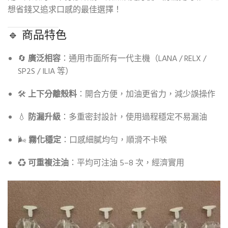
想省錢又追求口感的最佳選擇！
🔹 商品特色
🔄
廣泛相容
：通用市面所有一代主機（LANA / RELX /
SP2S / ILIA 等）
🛠
上下分離殼料
：開合方便，加油更省力，減少誤操作
💧
防漏升級
：多重密封設計，使用過程穩定不易漏油
🌬
霧化穩定
：口感細膩均勻，順滑不卡喉
♻
可重複注油
：平均可注油 5–8 次，經濟實用