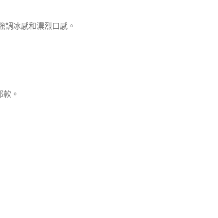
更強調冰感和濃烈口感。
郁款。