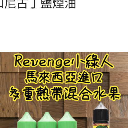
口尼古丁鹽煙油