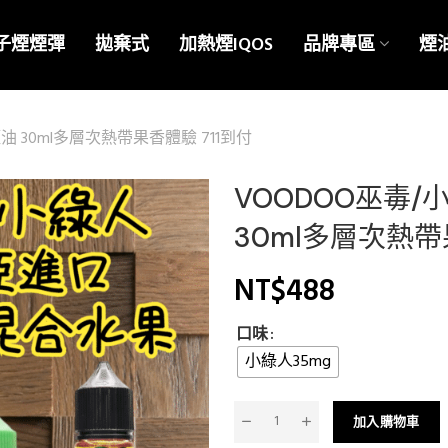
子煙煙彈
拋棄式
加熱煙IQOS
品牌專區
煙
 30ml多層次熱帶果香體驗 711到付
VOODOO巫毒
30ml多層次熱帶
NT$
488
口味
小綠人35mg
加入購物車