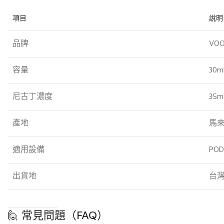
項目
說明
品牌
VO
容量
30m
尼古丁濃度
35
產地
馬
適用設備
PO
出貨地
台
🙋 常見問題（FAQ）