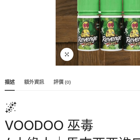
描述
額外資訊
評價 (0)
🌌
VOODOO 巫毒