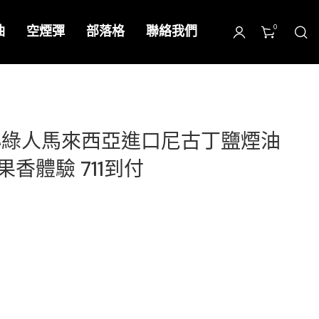
0
油
空煙彈
部落格
聯絡我們
/小綠人馬來西亞進口尼古丁鹽煙油
果香體驗 711到付