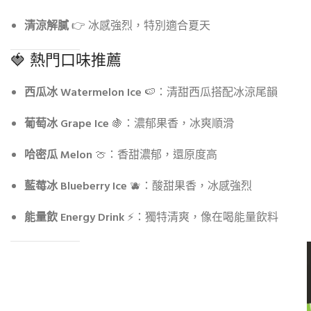
清涼解膩
👉 冰感強烈，特別適合夏天
🍓 熱門口味推薦
西瓜冰 Watermelon Ice
🍉：清甜西瓜搭配冰涼尾韻
葡萄冰 Grape Ice
🍇：濃郁果香，冰爽順滑
哈密瓜 Melon
🍈：香甜濃郁，還原度高
藍莓冰 Blueberry Ice
🫐：酸甜果香，冰感強烈
能量飲 Energy Drink
⚡：獨特清爽，像在喝能量飲料