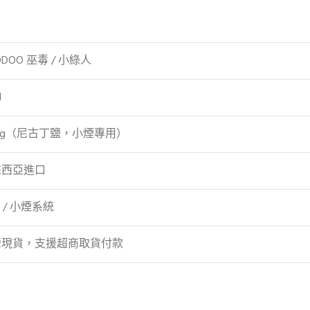
ODOO 巫毒 / 小綠人
l
mg（尼古丁鹽，小煙專用）
來西亞進口
D / 小煙系統
灣現貨，支援超商取貨付款