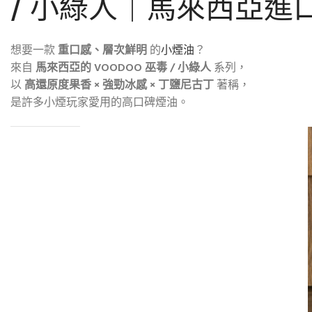
/ 小綠人｜馬來西亞進
想要一款
重口感、層次鮮明
的
小煙油
？
來自
馬來西亞的 VOODOO 巫毒 / 小綠人
系列，
以
高還原度果香 × 強勁冰感 × 丁鹽尼古丁
著稱，
是許多小煙玩家愛用的高口碑煙油。