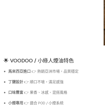
🌟 VOODOO / 小綠人煙油特色
馬來西亞進口
👉 熱銷亞洲市場，品質穩定
丁鹽設計
👉 順口不嗆，滿足感強
口味豐富
👉 果香、冰感、混搭風格
小煙專用
👉 適合 POD / 小煙系統