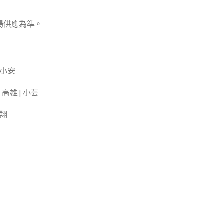
場供應為準。
 小安
雄 | 小芸
小翔