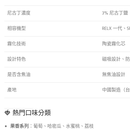
尼古丁濃度
3% 尼古丁
相容機型
RELX 一代、S
霧化技術
陶瓷霧化芯
設計特色
磁吸設計、防
是否含焦油
無焦油設計
產地
中國製造（台
🍓 熱門口味分類
果香系列
：葡萄、哈密瓜、水蜜桃、荔枝