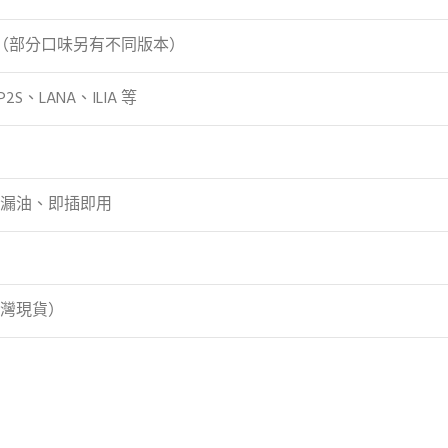
鹽（部分口味另有不同版本）
P2S、LANA、ILIA 等
漏油、即插即用
灣現貨）