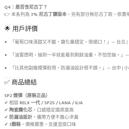
Q4：是否含尼古丁？
👉 本系列為
3% 尼古丁鹽版本
，另有部分無尼古丁款，依賣
🌟 用戶評價
「葡萄口味清甜又不膩，霧化量穩定，很順口！」— 台北 |
「油窗透明，抽到一半就能看到剩餘油量，不怕空抽。」— 高
「比其他副廠煙彈耐用，防漏油設計很不錯。」— 台中 | 
✅ 商品總結
SP2 煙彈（原裝正品）
✔ 相容
RELX 一代 / SP2S / LANA / ILIA
✔
陶瓷霧化芯
，口感穩定還原度高
✔
防漏油設計
，攜帶方便不擔心滲漏
✔
3顆裝
，價格實惠，支援混搭口味