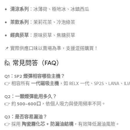
清涼系列
：冰薄荷、極地冰、冰鎮西瓜
茶飲系列
：茉莉花茶、冷泡綠茶
經典菸草
：原味菸草、焦糖菸草
📌 實際供應口味以賣場為準，支援混搭購買！
🙋 常見問答（FAQ）
Q1：SP2 煙彈相容哪些主機？
👉 相容所有
一代磁吸主機
，如 RELX 一代、SP2S、LANA、ILI
Q2：一顆煙彈能用多久？
👉 約
500–600口
，依個人吸力與使用頻率不同。
Q3：是否容易漏油？
👉 採用
陶瓷霧化芯 + 防漏油結構
，有效降低漏油風險。