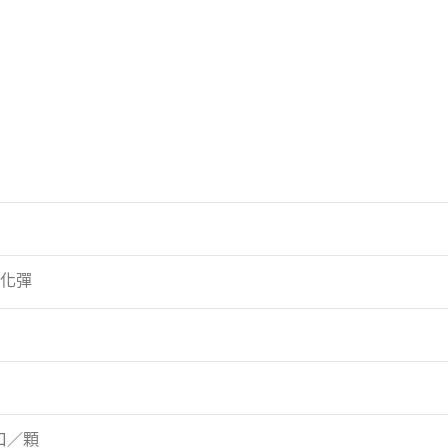
化彈
 口／顆