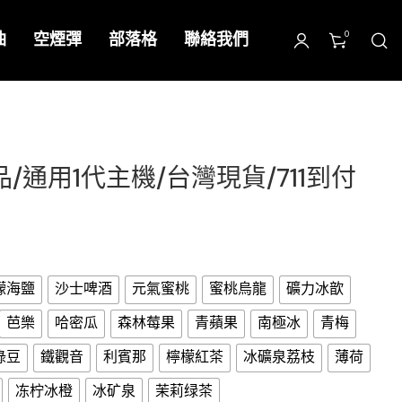
0
油
空煙彈
部落格
聯絡我們
品/通用1代主機/台灣現貨/711到付
檬海鹽
沙士啤酒
元氣蜜桃
蜜桃烏龍
礦力冰歆
芭樂
哈密瓜
森林莓果
青蘋果
南極冰
青梅
綠豆
鐵觀音
利賓那
檸檬紅茶
冰礦泉荔枝
薄荷
冻柠冰橙
冰矿泉
茉莉绿茶