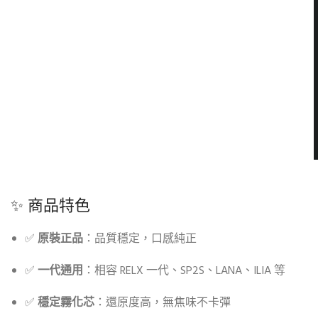
✨ 商品特色
✅
原裝正品
：品質穩定，口感純正
✅
一代通用
：相容 RELX 一代、SP2S、LANA、ILIA 等
✅
穩定霧化芯
：還原度高，無焦味不卡彈