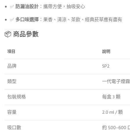
✅
防漏油設計
：攜帶方便，抽吸安心
✅
多口味選擇
：果香、清涼、茶飲、經典菸草應有盡有
📦 商品參數
項目
說明
品牌
SP2
類型
一代電子煙霧
包裝規格
每盒 3 顆
容量
2.0 ml / 顆
吸口數
約 500–600