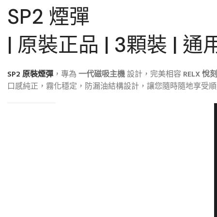
SP2 煙彈
| 原裝正品 | 3顆裝 | 通
SP2 原裝煙彈
，專為
一代磁吸主機
設計，完美相容
RELX 悅
口感純正，霧化穩定，防漏油結構設計，讓您隨時隨地享受順