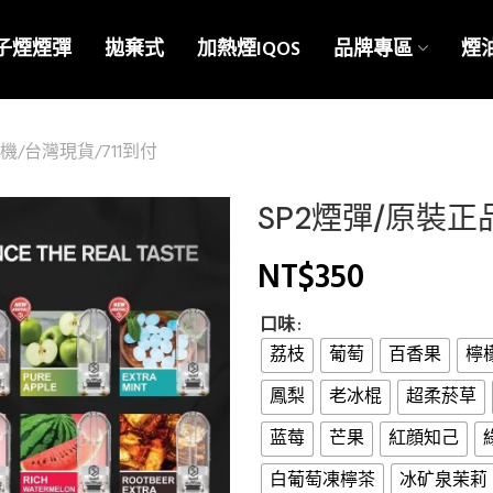
子煙煙彈
拋棄式
加熱煙IQOS
品牌專區
煙
機/台灣現貨/711到付
SP2煙彈/原裝正
NT$
350
口味
荔枝
葡萄
百香果
檸
鳳梨
老冰棍
超柔菸草
蓝莓
芒果
紅顔知己
白葡萄凍檸茶
冰矿泉茉莉