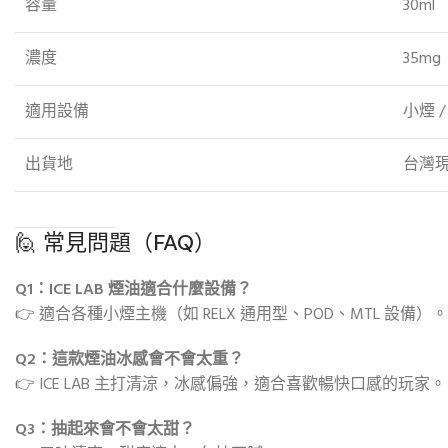
容量
30ml
濃度
35m
適用設備
小煙 /
出貨地
台灣
🙋 常見問題（FAQ）
Q1：ICE LAB 煙油適合什麼設備？
👉 適合各種小煙主機（如 RELX 通用型、POD、MTL 設備）。
Q2：這款煙油冰感會不會太重？
👉 ICE LAB 主打清涼，冰感偏強，適合喜歡暢快口感的玩家。
Q3：抽起來會不會太甜？