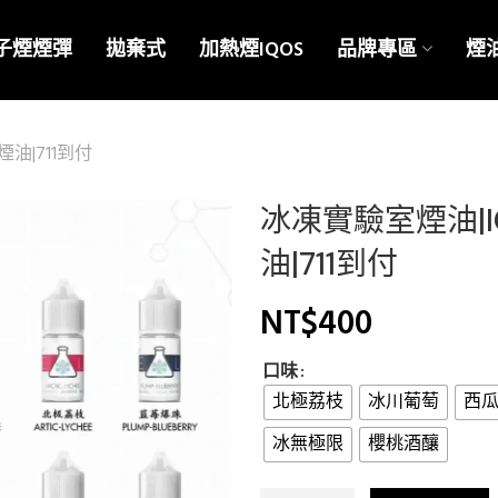
子煙煙彈
拋棄式
加熱煙IQOS
品牌專區
煙
煙油|711到付
冰凍實驗室煙油|I
油|711到付
NT$
400
口味
北極荔枝
冰川葡萄
西
冰無極限
櫻桃酒釀