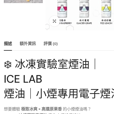
描述
額外資訊
評價 (0)
❄️ 冰凍實驗室煙油｜
ICE LAB
煙油｜小煙專用電子煙
想要體驗
極致冰爽 × 高還原果香
的小煙煙油嗎？