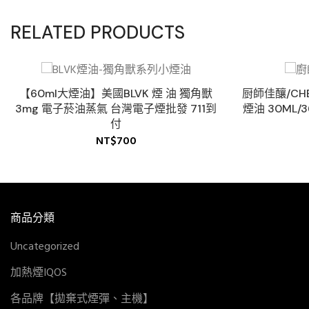
RELATED PRODUCTS
【60ml大煙油】美國BLVK 煙 油 獨角獸
厨師佳釀/CH
3mg 電子菸油蒸氣 台灣電子煙批發 711到
煙油 30ML/
付
NT$
700
商品分類
Uncategorized
加熱煙IQOS
各品牌【拋棄式煙彈、主機】