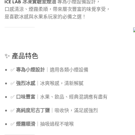
ICE LAB
冰凍實驗室煙油
專為小煙設備設計，
口感清涼、煙霧柔順，帶來層次豐富的味覺享受，
是喜歡冰感與水果系玩家的必備之選！
✨ 產品特色
✅
專為小煙設計
｜適用各類小煙設備
✅
強烈冰感
｜冰爽喉感，清新解膩
✅
口味豐富
｜水果、飲品、經典混調應有盡有
✅
高純度尼古丁鹽
｜吸收快，滿足感強烈
✅
煙霧順滑
｜抽吸過程不嗆喉