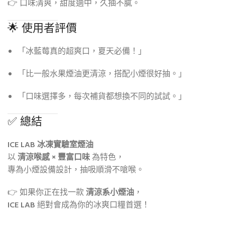
👉 口味清爽，甜度適中，久抽不膩。
🌟 使用者評價
「冰藍莓真的超爽口，夏天必備！」
「比一般水果煙油更清涼，搭配小煙很好抽。」
「口味選擇多，每次補貨都想換不同的試試。」
✅ 總結
ICE LAB 冰凍實驗室煙油
以
清涼喉感 × 豐富口味
為特色，
專為小煙設備設計，抽吸順滑不嗆喉。
👉 如果你正在找一款
清涼系小煙油
，
ICE LAB
絕對會成為你的冰爽口糧首選！