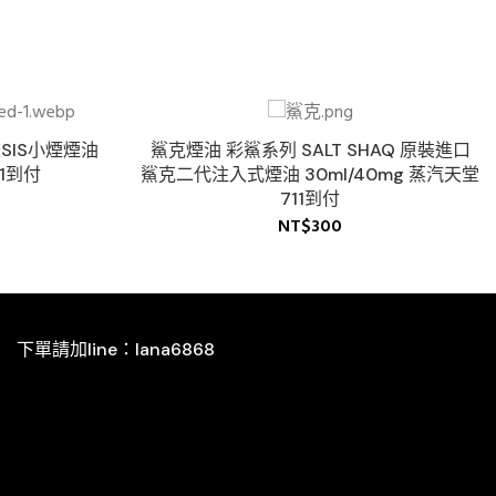
ESIS小煙煙油
鯊克煙油 彩鯊系列 SALT SHAQ 原裝進口
1到付
鯊克二代注入式煙油 30ml/40mg 蒸汽天堂
711到付
NT$
300
下單請加line：lana6868