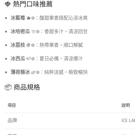
🍓 熱門口味推薦
冰藍莓
🫐❄️：酸甜果香搭配沁涼冰爽
冰哈密瓜
🍈❄️：香甜多汁，清涼回甘
冰荔枝
🍇❄️：熱帶果香，順口解膩
冰西瓜
🍉❄️：夏日必備，清涼爆汁
薄荷極冰
🌿❄️：純粹涼感，極致暢快
📦 商品規格
項目
說明
品牌
ICE 