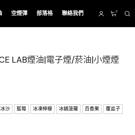
0
油
空煙彈
部落格
聯絡我們
CE LAB煙油|電子煙/菸油|小煙煙
瓜冰沙
藍莓
冰凍檸檬
冰鎮菠蘿
百香果
覆盆子