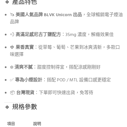
🔹 產品特色
🦄
美國人氣品牌 BLVK Unicorn 出品
，全球暢銷電子煙油
品牌
💨
高滿足感尼古丁鹽配方
：35mg 濃度，解癮效果佳
🍓
果香真實
：從草莓、葡萄、芒果到冰爽清新，多款口
味選擇
❄️
清爽不膩
：甜度控制得宜，搭配涼感剛剛好
✅
專為小煙設計
：搭配 POD / MTL 設備口感更穩定
📦
台灣現貨
：下單即可快速出貨，免等待
🔹 規格參數
項目
說明