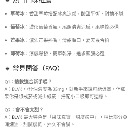
🔹 熱門口味推薦
草莓冰
：香甜草莓搭配冰爽涼感，酸甜平衡，耐抽不膩
葡萄冰
：濃郁葡萄香氣，尾韻清爽涼感，果味控必備
芒果冰
：濃烈芒果熟香，清甜順口，夏天最合拍
薄荷冰
：涼感爆發，簡單乾淨，追求醒腦必選
🔹 常見問答（FAQ）
Q1：這款適合新手嗎？
A：BLVK 小煙油濃度為 35mg，對新手來說可能偏高，但如
果你是想戒菸或減少紙菸，搭配小口吸即可適應。
Q2：會不會太甜？
A：
BLVK
最大特色是「果味真實＋甜度適中」，相比部分亞
洲煙油，甜膩感低，抽久不會膩。