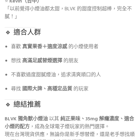
⭐
Kevin（台中）
「以前覺得小煙油都太甜，BLVK 的甜度控制超棒，完全不
膩！」
🔹 適合人群
喜歡
真實果香＋適度涼感
的小煙使用者
想找
高滿足感替煙選擇
的朋友
不喜歡過度甜膩煙油，追求清爽順口的人
尋找
國際大牌、高穩定品質
的玩家
🔹 總結推薦
BLVK 獨角獸小煙油
以其
純正果味、35mg 解癮濃度、適合
小煙的配方
，成為全球電子煙玩家的熱門選擇。
現在台灣現貨供應，無論你是新手想替煙，還是老手想找順