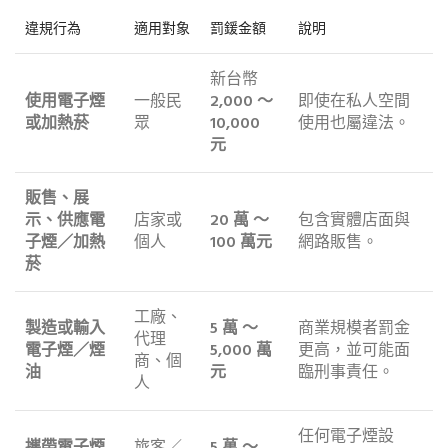
違規行為
適用對象
罰鍰金額
說明
新台幣
使用電子煙
一般民
2,000 ～
即使在私人空間
或加熱菸
眾
10,000
使用也屬違法。
元
販售、展
示、供應電
店家或
20 萬 ～
包含實體店面與
子煙／加熱
個人
100 萬元
網路販售。
菸
工廠、
製造或輸入
5 萬 ～
商業規模者罰金
代理
電子煙／煙
5,000 萬
更高，並可能面
商、個
油
元
臨刑事責任。
人
任何電子煙設