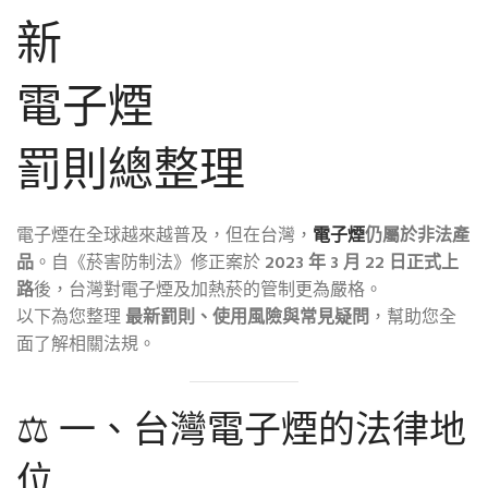
新
電子煙
罰則總整理
電子煙在全球越來越普及，但在台灣，
電子煙
仍屬於非法產
品
。自《菸害防制法》修正案於
2023 年 3 月 22 日正式上
路
後，台灣對電子煙及加熱菸的管制更為嚴格。
以下為您整理
最新罰則、使用風險與常見疑問
，幫助您全
面了解相關法規。
⚖️ 一、台灣電子煙的法律地
位