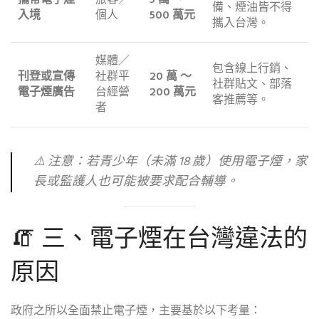
攜帶電子煙
旅客／
5 萬 ～
備、煙油皆不得
入境
個人
500 萬元
攜入台灣。
媒體／
包含線上行銷、
刊登或宣傳
社群平
20 萬 ～
社群貼文、部落
電子煙廣告
台經營
200 萬元
客推薦等。
者
⚠️ 注意：若青少年（未滿 18 歲）使用電子煙，家
長或監護人也可能被要求配合輔導。
🧯 三、電子煙在台灣違法的
原因
政府之所以全面禁止電子煙，主要基於以下考量：