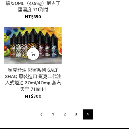
驗/30ML（40mg）尼古丁
鹽濃度 711到付
NT$
350
鯊克煙油 彩鯊系列 SALT
SHAQ 原裝進口 鯊克二代注
入式煙油 30ml/40mg 蒸汽
天堂 711到付
NT$
300
1
2
3
4