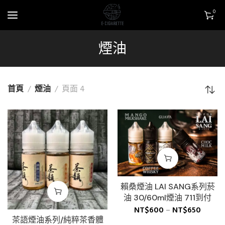
0
煙油
首頁
煙油
頁面 4
賴桑煙油 LAI SANG系列菸
油 30/60ml煙油 711到付
NT$
600
–
NT$
650
茶語煙油系列/純粹茶香體